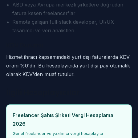
ABD veya Avrupa merkezli şirketlere doğrudan
fatura kesen freelancer'lar
Remote çalışan full-stack developer, UI/UX
tasarımcı ve veri analistleri
KDV Durumu
Hizmet ihracı kapsamındaki yurt dışı faturalarda KDV
oranı %0'dır. Bu hesaplayıcıda yurt dışı pay otomatik
olarak KDV'den muaf tutulur.
İlgili Hesaplayıcılar
Freelancer Şahıs Şirketi Vergi Hesaplama
2026
Genel freelancer ve yazılımcı vergi hesaplayıcı