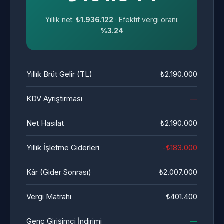
Yıllık net:
₺1.936.122
· Efektif vergi oranı:
%3.24
Yıllık Brüt Gelir (TL)
₺2.190.000
KDV Ayrıştırması
—
Net Hasılat
₺2.190.000
Yıllık İşletme Giderleri
-₺183.000
Kâr (Gider Sonrası)
₺2.007.000
Vergi Matrahı
₺401.400
Genç Girişimci İndirimi
—