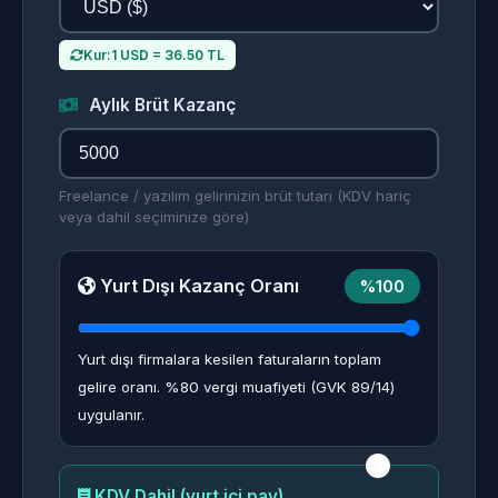
Kur:
1 USD = 36.50 TL
Aylık Brüt Kazanç
Freelance / yazılım gelirinizin brüt tutarı (KDV hariç
veya dahil seçiminize göre)
Yurt Dışı Kazanç Oranı
%100
Yurt dışı firmalara kesilen faturaların toplam
gelire oranı. %80 vergi muafiyeti (GVK 89/14)
uygulanır.
KDV Dahil (yurt içi pay)