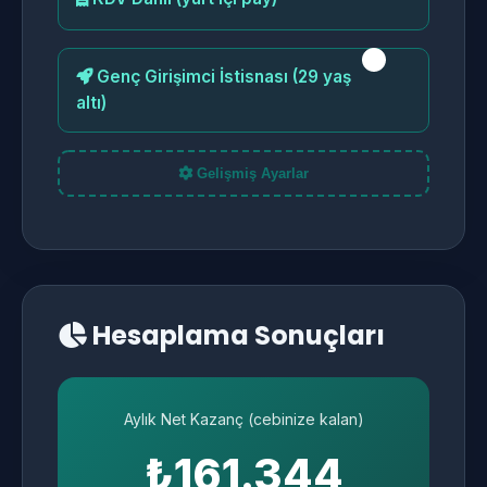
Genç Girişimci İstisnası (29 yaş
altı)
Gelişmiş Ayarlar
Hesaplama Sonuçları
Aylık Net Kazanç (cebinize kalan)
₺161.344