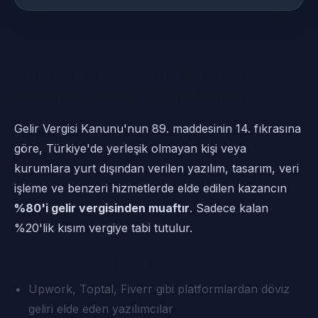
Yurt Dışına Yazılım Faturası
Kesmek: Vergi Avantajları
Gelir Vergisi Kanunu'nun 89. maddesinin 14. fıkrasına
göre, Türkiye'de yerleşik olmayan kişi veya
kurumlara yurt dışından verilen yazılım, tasarım, veri
işleme ve benzeri hizmetlerde elde edilen kazancın
%80'i gelir vergisinden muaftır
. Sadece kalan
%20'lik kısım vergiye tabi tutulur.
Kimler Yararlanabilir?
Upwork, Toptal, Fiverr gibi platformlardan döviz
geliri elde eden yazılımcılar