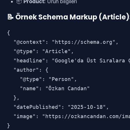
📦
Product:
Ürün bilgileri
📝 Örnek Schema Markup (Article)
{

  "@context": "https://schema.org",

  "@type": "Article",

  "headline": "Google'da Üst Sıralara Ç
  "author": {

    "@type": "Person",

    "name": "Özkan Candan"

  },

  "datePublished": "2025-10-18",

  "image": "https://ozkancandan.com/ima
}