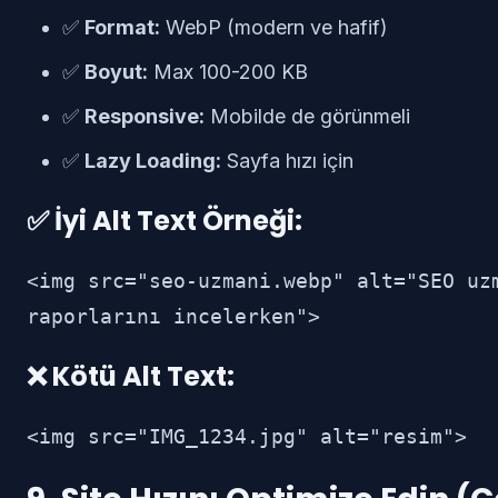
✅
Format:
WebP (modern ve hafif)
✅
Boyut:
Max 100-200 KB
✅
Responsive:
Mobilde de görünmeli
✅
Lazy Loading:
Sayfa hızı için
✅ İyi Alt Text Örneği:
<img src="seo-uzmani.webp" alt="SEO uz
raporlarını incelerken">
❌ Kötü Alt Text:
<img src="IMG_1234.jpg" alt="resim">