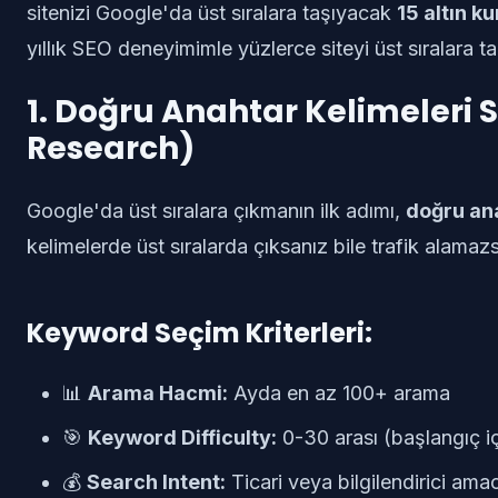
sitenizi Google'da üst sıralara taşıyacak
15 altın ku
yıllık SEO deneyimimle yüzlerce siteyi üst sıralara ta
1. Doğru Anahtar Kelimeleri 
Research)
Google'da üst sıralara çıkmanın ilk adımı,
doğru ana
kelimelerde üst sıralarda çıksanız bile trafik alamazs
Keyword Seçim Kriterleri:
📊
Arama Hacmi:
Ayda en az 100+ arama
🎯
Keyword Difficulty:
0-30 arası (başlangıç iç
💰
Search Intent:
Ticari veya bilgilendirici am