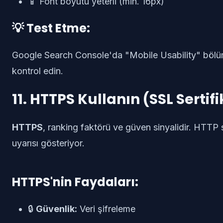
📱 Font boyutu yeterli (min. 16px)
💡 Test Etme:
Google Search Console'da "Mobile Usability" böl
kontrol edin.
11. HTTPS Kullanın (SSL Sertifi
HTTPS
, ranking faktörü ve güven sinyalidir. HTTP 
uyarısı gösteriyor.
HTTPS'nin Faydaları:
🔒
Güvenlik:
Veri şifreleme