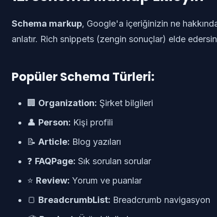
Schema markup
, Google'a içeriğinizin ne hakkınd
anlatır. Rich snippets (zengin sonuçlar) elde edersin
Popüler Schema Türleri:
🏢
Organization:
Şirket bilgileri
👤
Person:
Kişi profili
📝
Article:
Blog yazıları
❓
FAQPage:
Sık sorulan sorular
⭐
Review:
Yorum ve puanlar
🍞
BreadcrumbList:
Breadcrumb navigasyon